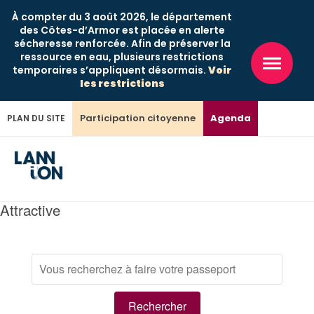
À compter du 3 août 2026, le département
des Côtes-d’Armor est placée en alerte
sécheresse renforcée. Afin de préserver la
ressource en eau, plusieurs restrictions
temporaires s’appliquent désormais.
Voir
les restrictions
Participation citoyenne
Agenda
PLAN DU SITE
Attractive
Lannion, entre
Vie municipale
Lannion, ville
Pratique
histoire, innovation
culturelle
Recherche
Le conseil municipal
État civil
et nature
L'action culturelle à Lannion
Les élus
Mes démarches
Lannion au cœur du Trégor
Rechercher
L'Espace Sainte-Anne, un lieu